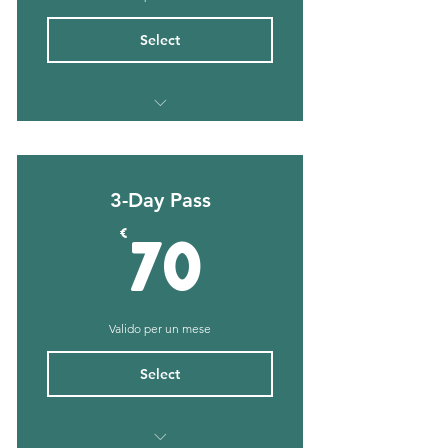
Select
CrossFit
Hyrox
Open Gym
3-Day Pass
70€
€
70
Valido per un mese
Select