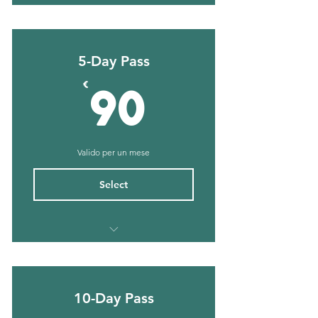
CrossFit
Hyrox
Open Gym
5-Day Pass
90€
€
90
Valido per un mese
Select
CrossFit
Hyrox
Open Gym
10-Day Pass