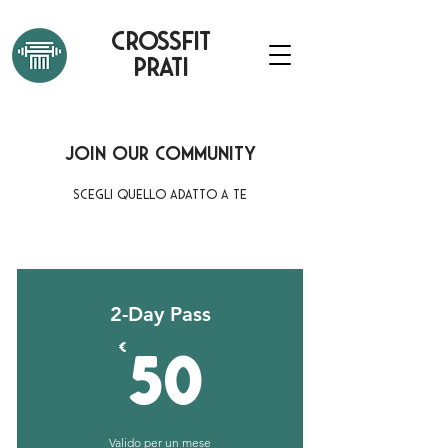
CROSSFIT
PRATI
Join Our Community
Scegli quello adatto a te
2-Day Pass
50€
€
50
Valido per un mese